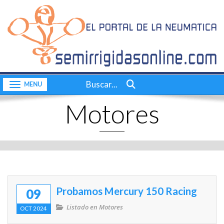
Inicio
CONTACTO
Quiénes somos
Consultas a bordo
Buscar...
Toggle navigation
Videos
Motores
Actualidad
Nuestras pruebas
Motores
Complementos
Probamos Mercury 150 Racing
09
Dossier
Listado en
Motores
OCT 2024
Consultas a bordo