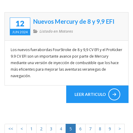
Nuevos Mercury de 8 y 9,9 EFI
12
Listado en
Motores
JUN 2024
Los nuevos fuerabordas FourStroke de 8 y 9,9 CV EFI y el ProKicker
9.9 CV EFI son un importante avance por parte de Mercury
mediante una versión de inyección de combustible que los hace
más eficientes para mejorar las aventuras veraniegas de
navegación.
LEER ARTICULO
<<
<
1
2
3
4
5
6
7
8
9
>