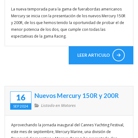
La nueva temporada para la gama de fuerabordas americanos
Enlaces de interés
Mercury se inicia con la presentación de los nuevos Mercury 150R
y 200R, de los que hemos tenido la oportunidad de probar el de
Competicion
menor potencia de los dos, que cumple con todas las
espectativas de la gama Racing.
Travesias
Rincon del lector
LEER ARTICULO
Mitos y Mariner@s
VIDEOS
Nuevos Mercury 150R y 200R
16
Listado en
Motores
SEP 2024
Aprovechando la jornada inaugural del Cannes Yachting Festival,
este mes de septiembre, Mercury Marine, una división de