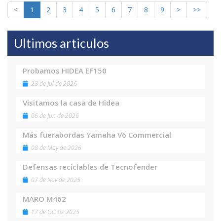
<
1
2
3
4
5
6
7
8
9
>
>>
Ultimos articulos
Probamos HIDEA EF150
23 de Jul de 2026
Visitamos la casa de Hidea
06 de Jun de 2026
Más fuerabordas Yamaha V6 Commercial
08 de May de 2026
Defensas reciclables de Tecnofender
07 de Nov de 2025
MARO M462
17 de Oct de 2025