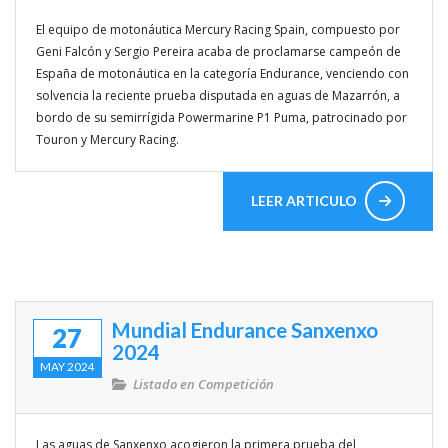
El equipo de motonáutica Mercury Racing Spain, compuesto por
Enlaces de interés
Geni Falcón y Sergio Pereira acaba de proclamarse campeón de
España de motonáutica en la categoría Endurance, venciendo con
Competicion
solvencia la reciente prueba disputada en aguas de Mazarrón, a
bordo de su semirrígida Powermarine P1 Puma, patrocinado por
Travesias
Touron y Mercury Racing.
Rincon del lector
Mitos y Mariner@s
LEER ARTICULO
VIDEOS
Mundial Endurance Sanxenxo
27
2024
MAY 2024
Listado en
Competición
Las aguas de Sanxenxo acogieron la primera prueba del