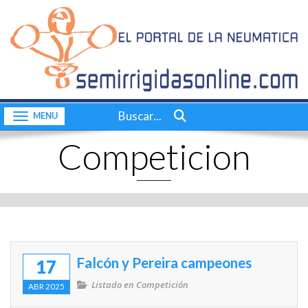
Inicio
CONTACTO
Quiénes somos
Consultas a bordo
Buscar...
Toggle navigation
Videos
Competicion
Actualidad
Nuestras pruebas
Motores
Complementos
Falcón y Pereira campeones
17
Dossier
Listado en
Competición
ABR 2025
Consultas a bordo