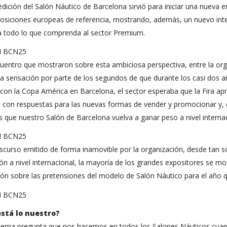
edición del Salón Náutico de Barcelona sirvió para iniciar una nueva 
osiciones europeas de referencia, mostrando, además, un nuevo inter
 a todo lo que comprenda al sector Premium.
uentro que mostraron sobre esta ambiciosa perspectiva, entre la org
la sensación por parte de los segundos de que durante los casi dos añ
con la Copa América en Barcelona, el sector esperaba que la Fira ap
, con respuestas para las nuevas formas de vender y promocionar y,
que nuestro Salón de Barcelona vuelva a ganar peso a nivel internac
iscurso emitido de forma inamovible por la organización, desde tan s
ón a nivel internacional, la mayoría de los grandes expositores se mo
ón sobre las pretensiones del modelo de Salón Náutico para el año q
stá lo nuestro?
terna pregunta que nos hacemos en todos los Salones Náuticos cuando