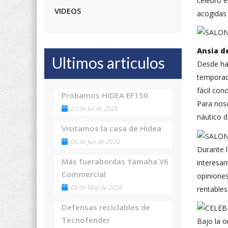
celebró e
VIDEOS
acogidas 
Ansia d
Ultimos articulos
Desde ha
temporada
fácil con
Probamos HIDEA EF150
Para noso
23 de Jul de 2026
náutico d
Visitamos la casa de Hidea
06 de Jun de 2026
Durante l
Más fuerabordas Yamaha V6
interesan
Commercial
opiniones
08 de May de 2026
rentables
Defensas reciclables de
Tecnofender
Bajo la o