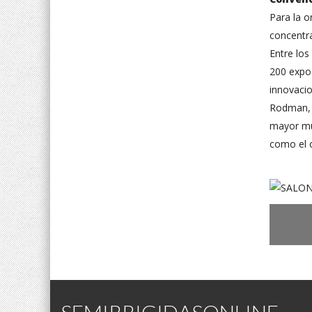
Para la o
concentr
Entre los
200 expos
innovaci
Rodman, e
mayor mu
como el c