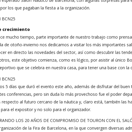
l esperado Salón Náutico de Barcelona, con algunas sorpresas para ex
por los que pagaban la fiesta a la organización.
e crecimiento
ce mucho tiempo, parte importante de nuestro trabajo como prensa es
 de otoño-invierno nos dedicamos a visitar los más importantes sal
ocer en directo las novedades del sector, así como descubrir las tend
tros, este objetivo comienza, como es lógico, por asistir al único B
eportivo que se celebra en nuestra casa, para tener una base con la 
os 5 días que duró el evento este año, además de disfrutar del buen t
tes conferencias, pero sin duda lo más provechoso fue el poder depar
 respecto al futuro cercano de la náutica y, claro está, también las
 para el expositor y no solo para el organizador.
rganización de la Fira de Barcelona, en la que convergen diversas ad