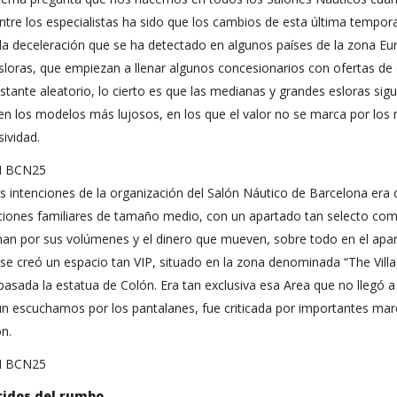
ntre los especialistas ha sido que los cambios de esta última tempo
la deceleración que se ha detectado en algunos países de la zona Eu
sloras, que empiezan a llenar algunos concesionarios con ofertas d
stante aleatorio, lo cierto es que las medianas y grandes esloras s
 los modelos más lujosos, en los que el valor no se marca por los m
sividad.
s intenciones de la organización del Salón Náutico de Barcelona era c
iones familiares de tamaño medio, con un apartado tan selecto como
an por sus volúmenes y el dinero que mueven, sobre todo en el apart
 se creó un espacio tan VIP, situado en la zona denominada “The Vill
pasada la estatua de Colón. Era tan exclusiva esa Area que no llegó a
n escuchamos por los pantalanes, fue criticada por importantes marc
n.
idos del rumbo