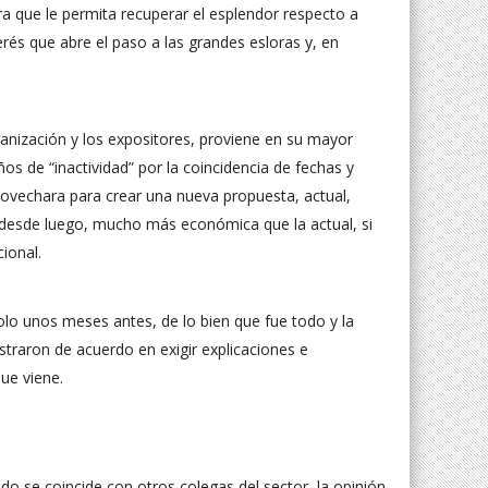
era que le permita recuperar el esplendor respecto a
és que abre el paso a las grandes esloras y, en
anización y los expositores, proviene en su mayor
os de “inactividad” por la coincidencia de fechas y
rovechara para crear una nueva propuesta, actual,
 desde luego, mucho más económica que la actual, si
ional.
olo unos meses antes, de lo bien que fue todo y la
straron de acuerdo en exigir explicaciones e
ue viene.
 se coincide con otros colegas del sector, la opinión