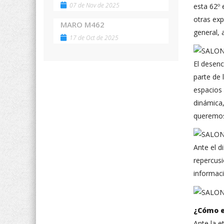
07 de Nov de 2025
esta 62º 
otras exp
MARO M462
general,
17 de Oct de 2025
El desenc
parte de 
espacios 
dinámica
queremos 
Ante el d
repercusi
informaci
¿Cómo e
Ante la e