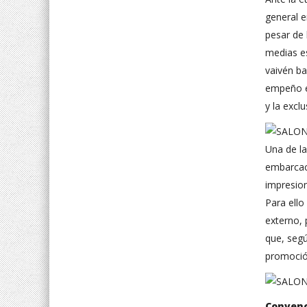
general e
pesar de 
medias e
vaivén ba
empeño en
y la exclu
Una de la
embarcac
impresion
Para ello
externo, 
que, segú
promoció
Convenc