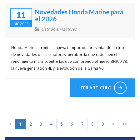
Novedades Honda Marine para
11
el 2026
DIC 2025
Listado en
Motores
Honda Marine afronta la nueva temporada presentando un trío
de novedades de sus motores fueraborda que redefinen el
rendimiento marino, entre las que comprende el nuevo BF300 V8,
la nueva generación 4L y la evolución de la Gama V6.
LEER ARTICULO
<
1
2
3
4
5
6
7
8
9
>
>>