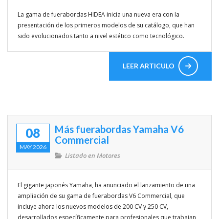
La gama de fuerabordas HIDEA inicia una nueva era con la
Enlaces de interés
presentación de los primeros modelos de su catálogo, que han
sido evolucionados tanto a nivel estético como tecnológico.
Competicion
Travesias
LEER ARTICULO
Rincon del lector
Mitos y Mariner@s
VIDEOS
Más fuerabordas Yamaha V6
08
Commercial
MAY 2026
Listado en
Motores
El gigante japonés Yamaha, ha anunciado el lanzamiento de una
ampliación de su gama de fuerabordas V6 Commercial, que
incluye ahora los nuevos modelos de 200 CV y 250 CV,
desarrollados específicamente para profesionales que trabajan