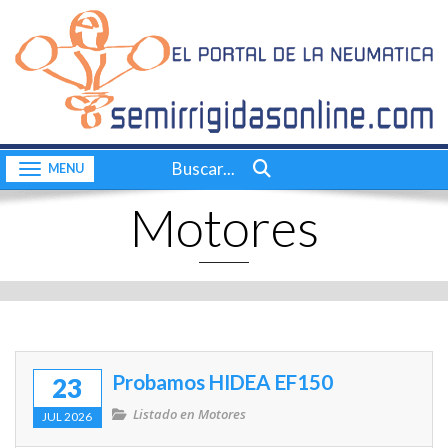
Inicio
CONTACTO
Quiénes somos
Consultas a bordo
Buscar...
Toggle navigation
Videos
Motores
Actualidad
Nuestras pruebas
Motores
Complementos
Probamos HIDEA EF150
23
Dossier
Listado en
Motores
JUL 2026
Consultas a bordo