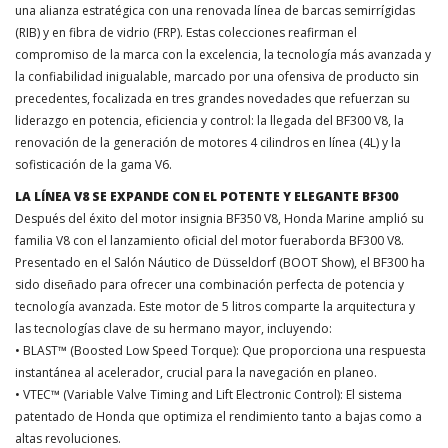
una alianza estratégica con una renovada línea de barcas semirrígidas
(RIB) y en fibra de vidrio (FRP). Estas colecciones reafirman el
compromiso de la marca con la excelencia, la tecnología más avanzada y
la confiabilidad inigualable, marcado por una ofensiva de producto sin
precedentes, focalizada en tres grandes novedades que refuerzan su
liderazgo en potencia, eficiencia y control: la llegada del BF300 V8, la
renovación de la generación de motores 4 cilindros en línea (4L) y la
sofisticación de la gama V6.
LA LÍNEA V8 SE EXPANDE CON EL POTENTE Y ELEGANTE BF300
Después del éxito del motor insignia BF350 V8, Honda Marine amplió su
familia V8 con el lanzamiento oficial del motor fueraborda BF300 V8.
Presentado en el Salón Náutico de Düsseldorf (BOOT Show), el BF300 ha
sido diseñado para ofrecer una combinación perfecta de potencia y
tecnología avanzada. Este motor de 5 litros comparte la arquitectura y
las tecnologías clave de su hermano mayor, incluyendo:
• BLAST™ (Boosted Low Speed Torque): Que proporciona una respuesta
instantánea al acelerador, crucial para la navegación en planeo.
• VTEC™ (Variable Valve Timing and Lift Electronic Control): El sistema
patentado de Honda que optimiza el rendimiento tanto a bajas como a
altas revoluciones.