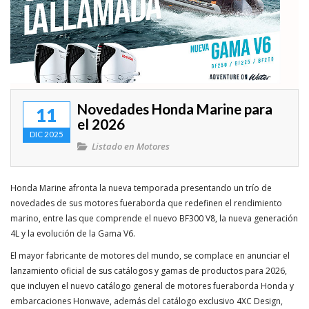
Enlaces de interés
Competicion
Travesias
Novedades Honda Marine para
Rincon del lector
11
el 2026
DIC 2025
Mitos y Mariner@s
Listado en
Motores
VIDEOS
Honda Marine afronta la nueva temporada presentando un trío de
novedades de sus motores fueraborda que redefinen el rendimiento
marino, entre las que comprende el nuevo BF300 V8, la nueva generación
4L y la evolución de la Gama V6.
El mayor fabricante de motores del mundo, se complace en anunciar el
lanzamiento oficial de sus catálogos y gamas de productos para 2026,
que incluyen el nuevo catálogo general de motores fueraborda Honda y
embarcaciones Honwave, además del catálogo exclusivo 4XC Design,