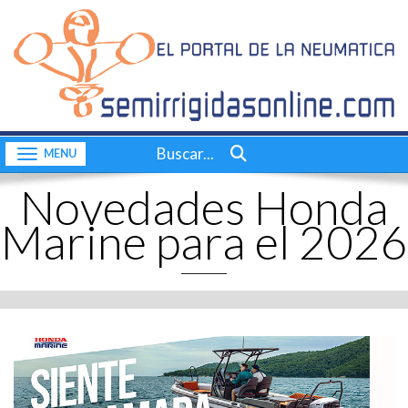
Inicio
CONTACTO
Quiénes somos
Consultas a bordo
Buscar...
Toggle navigation
Videos
Novedades Honda
Actualidad
Marine para el 2026
Nuestras pruebas
Motores
Complementos
Dossier
Consultas a bordo