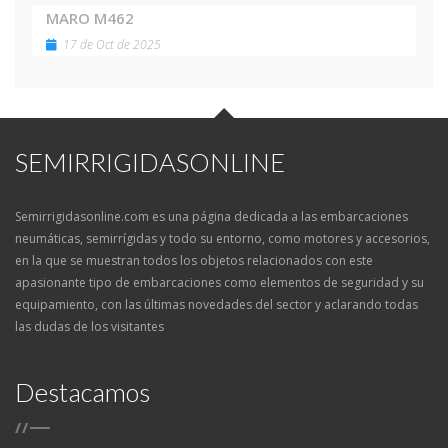
MARO M462
17 de Oct de 2025
SEMIRRIGIDASONLINE
Semirrigidasonline.com es una página dedicada a las embarcaciones
neumáticas, semirrígidas y todo su entorno, como motores y accesorios,
en la que se muestran todos los objetos relacionados con este
apasionante tipo de embarcaciones como elementos de seguridad y su
equipamiento, con las últimas novedades del sector y aclarando todas
las dudas de los visitantes
Destacamos
/
/