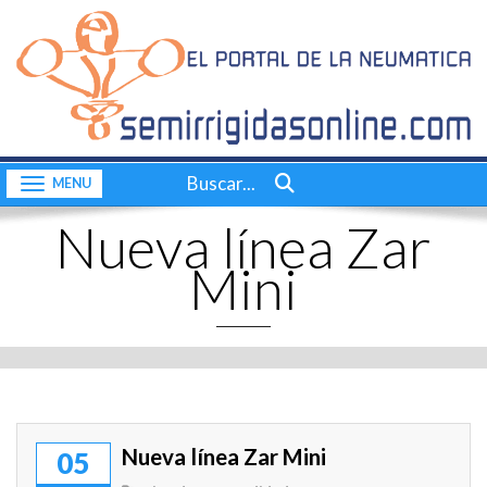
Inicio
CONTACTO
Quiénes somos
Consultas a bordo
Buscar...
Toggle navigation
Videos
Nueva línea Zar
Actualidad
Mini
Nuestras pruebas
Motores
Complementos
Dossier
Nueva línea Zar Mini
05
Consultas a bordo