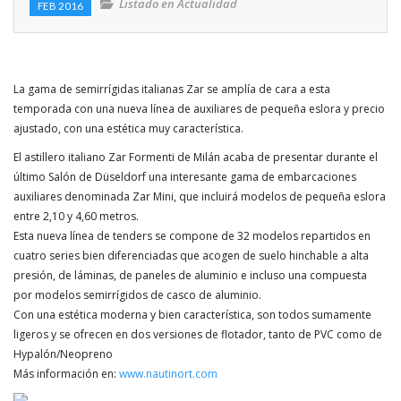
Listado en
Actualidad
FEB 2016
Enlaces de interés
Competicion
La gama de semirrígidas italianas Zar se amplía de cara a esta
Travesias
temporada con una nueva línea de auxiliares de pequeña eslora y precio
ajustado, con una estética muy característica.
Rincon del lector
El astillero italiano Zar Formenti de Milán acaba de presentar durante el
último Salón de Düseldorf una interesante gama de embarcaciones
Mitos y Mariner@s
auxiliares denominada Zar Mini, que incluirá modelos de pequeña eslora
entre 2,10 y 4,60 metros.
VIDEOS
Esta nueva línea de tenders se compone de 32 modelos repartidos en
cuatro series bien diferenciadas que acogen de suelo hinchable a alta
presión, de láminas, de paneles de aluminio e incluso una compuesta
por modelos semirrígidos de casco de aluminio.
Con una estética moderna y bien característica, son todos sumamente
ligeros y se ofrecen en dos versiones de flotador, tanto de PVC como de
Hypalón/Neopreno
Más información en:
www.nautinort.com