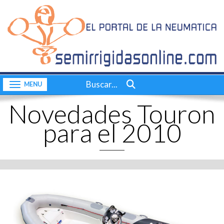
Inicio
CONTACTO
Quiénes somos
Consultas a bordo
Buscar...
Toggle navigation
Videos
Novedades Touron
Actualidad
para el 2010
Nuestras pruebas
Motores
Complementos
Dossier
Consultas a bordo