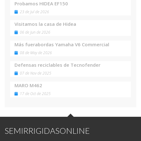
Probamos HIDEA EF150
23 de Jul de 2026
Visitamos la casa de Hidea
06 de Jun de 2026
Más fuerabordas Yamaha V6 Commercial
08 de May de 2026
Defensas reciclables de Tecnofender
07 de Nov de 2025
MARO M462
17 de Oct de 2025
SEMIRRIGIDASONLINE