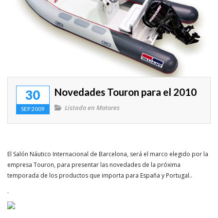
Enlaces de interés
Competicion
Travesias
Rincon del lector
Novedades Touron para el 2010
30
Mitos y Mariner@s
Listado en
Motores
SEP 2009
VIDEOS
El Salón Náutico Internacional de Barcelona, será el marco elegido por la
empresa Touron, para presentar las novedades de la próxima
temporada de los productos que importa para España y Portugal..
.