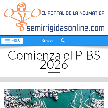
Inicio
CONTACTO
Quiénes somos
Consultas a bordo
Buscar...
Toggle navigation
Videos
Comienza el PIBS
Actualidad
2026
Nuestras pruebas
Motores
Complementos
Dossier
Consultas a bordo