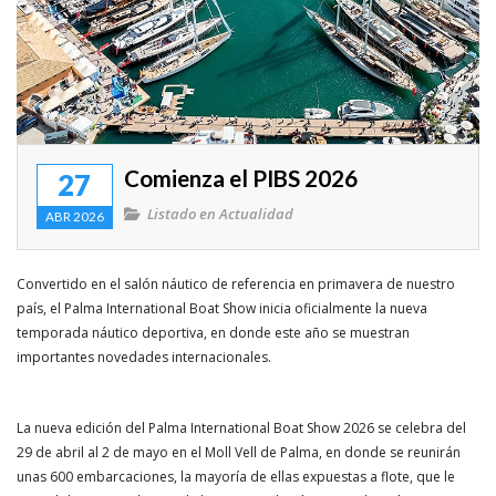
Enlaces de interés
Competicion
Travesias
Comienza el PIBS 2026
Rincon del lector
27
Listado en
Actualidad
ABR 2026
Mitos y Mariner@s
VIDEOS
Convertido en el salón náutico de referencia en primavera de nuestro
país, el Palma International Boat Show inicia oficialmente la nueva
temporada náutico deportiva, en donde este año se muestran
importantes novedades internacionales.
La nueva edición del Palma International Boat Show 2026 se celebra del
29 de abril al 2 de mayo en el Moll Vell de Palma, en donde se reunirán
unas 600 embarcaciones, la mayoría de ellas expuestas a flote, que le