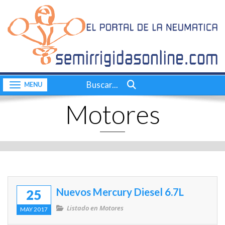
Inicio
CONTACTO
Quiénes somos
Consultas a bordo
Buscar...
Toggle navigation
Videos
Motores
Actualidad
Nuestras pruebas
Motores
Complementos
Nuevos Mercury Diesel 6.7L
25
Dossier
Listado en
Motores
MAY 2017
Consultas a bordo