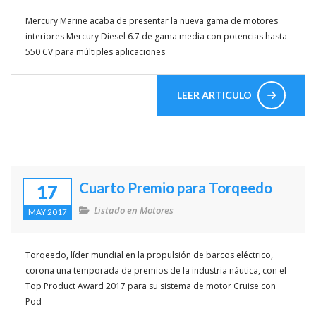
Mercury Marine acaba de presentar la nueva gama de motores
Enlaces de interés
interiores Mercury Diesel 6.7 de gama media con potencias hasta
550 CV para múltiples aplicaciones
Competicion
Travesias
LEER ARTICULO
Rincon del lector
Mitos y Mariner@s
VIDEOS
Cuarto Premio para Torqeedo
17
Listado en
Motores
MAY 2017
Torqeedo, líder mundial en la propulsión de barcos eléctrico,
corona una temporada de premios de la industria náutica, con el
Top Product Award 2017 para su sistema de motor Cruise con
Pod