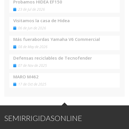
Probamos HIDEA EF150
23 de Jul de 2026
Visitamos la casa de Hidea
06 de Jun de 2026
Más fuerabordas Yamaha V6 Commercial
08 de May de 2026
Defensas reciclables de Tecnofender
07 de Nov de 2025
MARO M462
17 de Oct de 2025
SEMIRRIGIDASONLINE