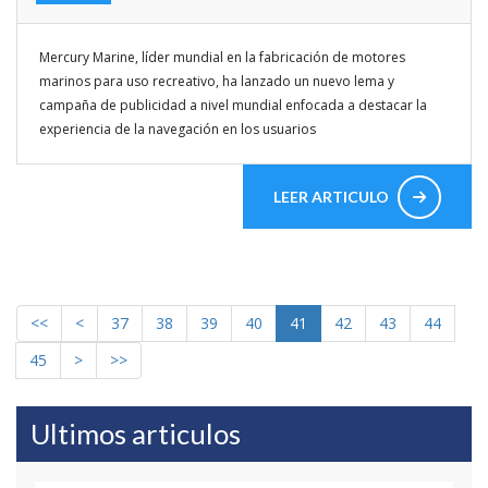
Mercury Marine, líder mundial en la fabricación de motores
marinos para uso recreativo, ha lanzado un nuevo lema y
campaña de publicidad a nivel mundial enfocada a destacar la
experiencia de la navegación en los usuarios
LEER ARTICULO
<<
<
37
38
39
40
41
42
43
44
45
>
>>
Ultimos articulos