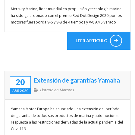
Mercury Marine, líder mundial en propulsión y tecnología marina
Enlaces de interés
ha sido galardonado con el premio Red Dot Design 2020 por los
motores fueraborda V-6 y V-8 de 4 tiempos y V-8 AMS Verado
Competicion
Travesias
LEER ARTICULO
Rincon del lector
Mitos y Mariner@s
VIDEOS
Extensión de garantías Yamaha
20
Listado en
Motores
ABR 2020
Yamaha Motor Europe ha anunciado una extensión del período
de garantía de todos sus productos de marina y automoción en
respuesta a las restricciones derivadas de la actual pandemia del
Covid 19