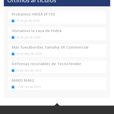
Probamos HIDEA EF150
23 de Jul de 2026
Visitamos la casa de Hidea
06 de Jun de 2026
Más fuerabordas Yamaha V6 Commercial
08 de May de 2026
Defensas reciclables de Tecnofender
07 de Nov de 2025
MARO M462
17 de Oct de 2025