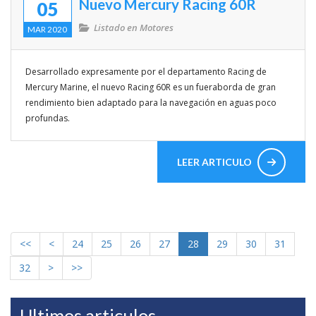
Nuevo Mercury Racing 60R
05
Listado en
Motores
MAR 2020
Desarrollado expresamente por el departamento Racing de
Mercury Marine, el nuevo Racing 60R es un fueraborda de gran
rendimiento bien adaptado para la navegación en aguas poco
profundas.
LEER ARTICULO
<<
<
24
25
26
27
28
29
30
31
32
>
>>
Ultimos articulos